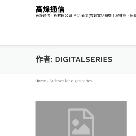
跳
高烽通信
至
高烽通信工程有限公司-台北:新北(雲端電話總機工程推薦，
主
要
內
容
作者:
DIGITALSERIES
Home
»
Archives for digitalseries