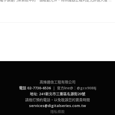
高烽通信工程有限公司
電話 02-7730-6536
| 官方line@：
@gco9088j
地址: 241新北市三重區名源街20號
請撥打預約電話，以免耽誤您的寶貴時間
services@digitalseries.com.tw
隱私條款