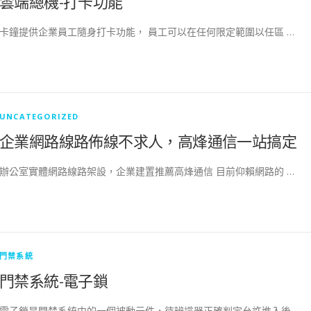
雲端總機-打卡功能
卡鐘提供企業員工隨身打卡功能， 員工可以在任何限定範圍以任區 …
UNCATEGORIZED
企業網路線路佈線不求人，高烽通信一站搞定
辦公室實體網路線路架設，企業建置推薦高烽通信 目前仰賴網路的 …
門禁系統
門禁系統-電子鎖
電子鎖是門禁系統中的一個被動元件，待辨識器正確判定允許進入後 …