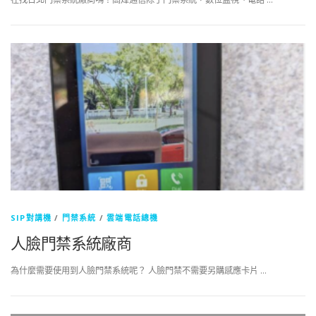
SIP對講機
/
門禁系統
/
雲端電話總機
人臉門禁系統廠商
為什麼需要使用到人臉門禁系統呢？ 人臉門禁不需要另購感應卡片 …