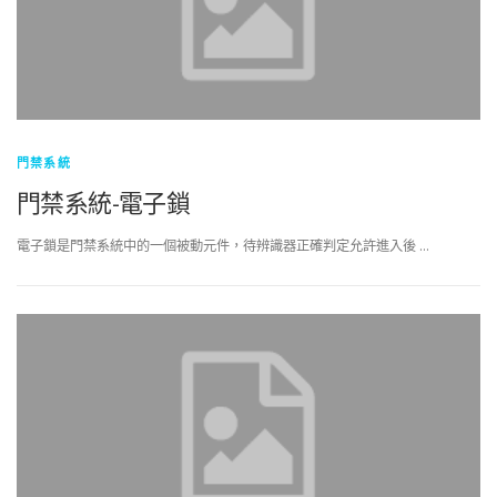
門禁系統
門禁系統-電子鎖
電子鎖是門禁系統中的一個被動元件，待辨識器正確判定允許進入後 …